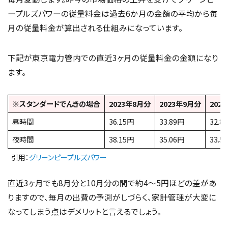
ープルズパワーの従量料金は過去6か月の金額の平均から毎
月の従量料金が算出される仕組みになっています。
下記が東京電力管内での直近3ヶ月の従量料金の金額になり
ます。
※スタンダードでんきの場合
2023年8月分
2023年9月分
202
昼時間
36.15円
33.89円
32.8
夜時間
38.15円
35.06円
33.5
引用：
グリーンピープルズパワー
直近3ヶ月でも8月分と10月分の間で約4～5円ほどの差があ
りますので、毎月の出費の予測がしづらく、家計管理が大変に
なってしまう点はデメリットと言えるでしょう。