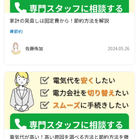
九州電力エリア
四国電力エリア
中国電力エリア
関西電力エリア
中部電力エリア
九州電力エリア
四国電力エリア
中国電力エリア
関西電力エリア
家計の見直しは固定費から！節約方法を解説
節約
九州電力エリア
四国電力エリア
中国電力エリア
九州電力エリア
四国電力エリア
佐藤侑加
2024.05.26
九州電力エリア
電気代が高い！高い原因を調べる方法と節約方法を徹