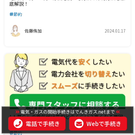
底解説！
節約
佐藤侑加
2024.01.17
電気・ガスの開始手続きはでんきガス.netまで
1人暮らしの電気代は平均どのくらい？高くなる原因
や節約方法をご紹介！
電話で手続き
Webで手続き
節約