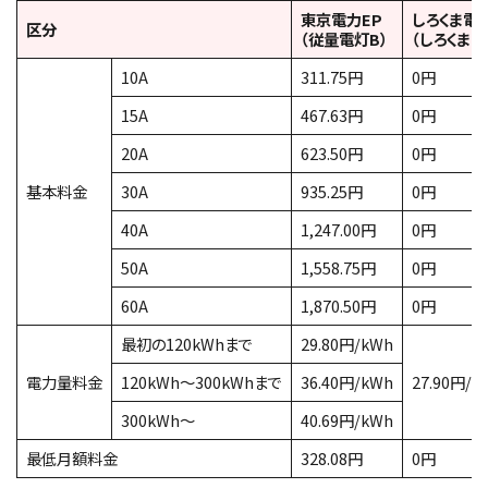
東京電力EP
しろくま電
区分
（従量電灯B）
（しろくまプ
10A
311.75円
0円
15A
467.63円
0円
20A
623.50円
0円
基本料金
30A
935.25円
0円
40A
1,247.00円
0円
50A
1,558.75円
0円
60A
1,870.50円
0円
最初の120kWhまで
29.80円/kWh
電力量料金
120kWh〜300kWhまで
36.40円/kWh
27.90円/k
300kWh～
40.69円/kWh
最低月額料金
328.08円
0円