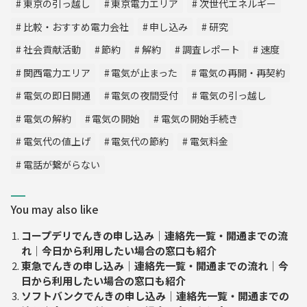
東京の引っ越し
東京電力エリア
次世代エネルギー
比較・おすすめ電力会社
申し込み
研究
社会貢献活動
節約
解約
調査レポート
速度
関西電力エリア
電気が止まった
電気の再開・再契約
電気の即日開通
電気の夜間受付
電気の引っ越し
電気の解約
電気の開始
電気の開始手続き
電気代の値上げ
電気代の節約
電気料金
電話が繋がらない
You may also like
コープデリでんきの申し込み｜連絡先一覧・開通までの流
れ｜今日から利用したい場合の窓口も紹介
東急でんきの申し込み｜連絡先一覧・開通までの流れ｜今
日から利用したい場合の窓口も紹介
ソフトバンクでんきの申し込み｜連絡先一覧・開通までの