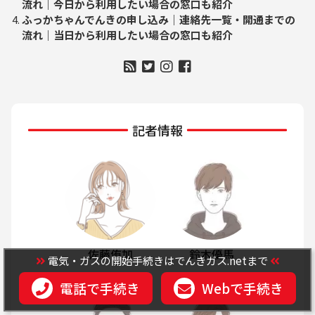
流れ｜今日から利用したい場合の窓口も紹介
ふっかちゃんでんきの申し込み｜連絡先一覧・開通までの
流れ｜当日から利用したい場合の窓口も紹介
記者情報
佐藤侑加
鈴木優馬
電気・ガスの開始手続きはでんきガス.netまで
電話で手続き
Webで手続き