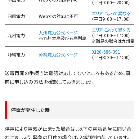
（平日9：00～20：00）
エリアによって異なる
四国電力
Webでの対応は不可
（平日9：00～17：00）
エリアによって異なる
九州電力公式ページ
九州電力
（平日9：00～17：00）
※九州本島及び五島列島
※離島の場合は九州電力
0120-586-391
沖縄電力
沖縄電力公式ページ
（平日8：30～17：00）
送電再開の手続きは電話対応してないところもあるため、事
前に申し込み方法を確認しておきましょう。
停電が発生した時
停電により電気が止まった場合は、以下の電話番号に問い合
わせましょう。緊急の用件の場合は、24時間対応しています。