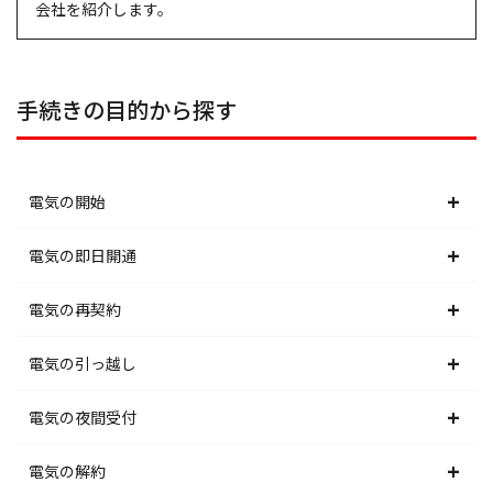
会社を紹介します。
手続きの目的から探す
電気の開始
北海道電力エリア
電気の即日開通
東北電力エリア
北海道電力エリア
電気の再契約
東京電力エリア
東北電力エリア
北海道電力エリア
電気の引っ越し
北陸電力エリア
東京電力エリア
東北電力エリア
北海道電力エリア
電気の夜間受付
中部電力エリア
北陸電力エリア
東京電力エリア
東北電力エリア
北海道電力エリア
電気の解約