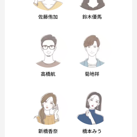
佐藤侑加
鈴木優馬
高橋航
菊地祥
新橋香奈
橋本みう