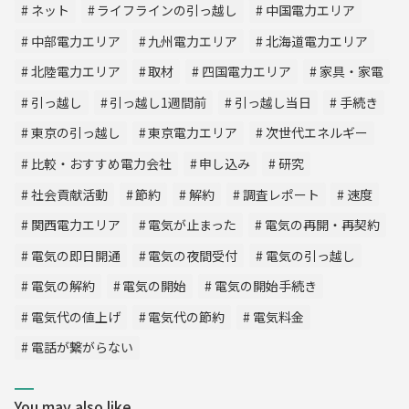
ネット
ライフラインの引っ越し
中国電力エリア
中部電力エリア
九州電力エリア
北海道電力エリア
北陸電力エリア
取材
四国電力エリア
家具・家電
引っ越し
引っ越し1週間前
引っ越し当日
手続き
東京の引っ越し
東京電力エリア
次世代エネルギー
比較・おすすめ電力会社
申し込み
研究
社会貢献活動
節約
解約
調査レポート
速度
関西電力エリア
電気が止まった
電気の再開・再契約
電気の即日開通
電気の夜間受付
電気の引っ越し
電気の解約
電気の開始
電気の開始手続き
電気代の値上げ
電気代の節約
電気料金
電話が繋がらない
You may also like