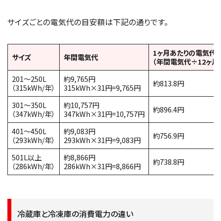
サイズごとの電気代の目安額は下記の通りです。
1ヶ月あたりの電気代
サイズ
年間電気代
（年間電気代÷12ヶ月
201～250L
約9,765円
約813.8円
（315kWh/年）
315kWh×31円=9,765円
301～350L
約10,757円
約896.4円
（347kWh/年）
347kWh×31円=10,757円
401～450L
約9,083円
約756.9円
（293kWh/年）
293kWh×31円=9,083円
501L以上
約8,866円
約738.8円
（286kWh/年）
286kWh×31円=8,866円
冷蔵庫と冷凍庫の消費電力の違い