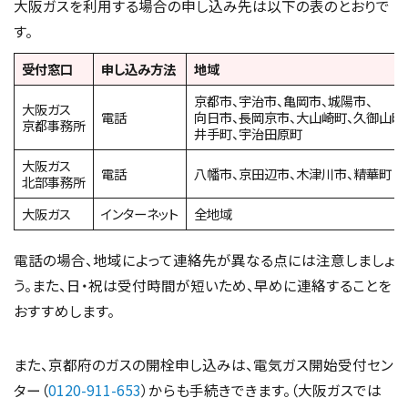
大阪ガスを利用する場合の申し込み先は以下の表のとおりで
す。
受付窓口
申し込み方法
地域
京都市、宇治市、亀岡市、城陽市、
大阪ガス
電話
向日市、長岡京市、大山崎町、久御山町
京都事務所
井手町、宇治田原町
大阪ガス
電話
八幡市、京田辺市、木津川市、精華町
北部事務所
大阪ガス
インターネット
全地域
電話の場合、地域によって連絡先が異なる点には注意しましょ
う。また、日・祝は受付時間が短いため、早めに連絡することを
おすすめします。
また、京都府のガスの開栓申し込みは、電気ガス開始受付セン
ター（
0120-911-653
）からも手続きできます。（大阪ガスでは