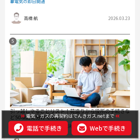
電気の即日開通
高橋 航
2026.03.23
引っ越しやることリスト！荷造りから役所の手続きな
電気・ガスの再契約はでんきガス.netまで
ど50項目に分けて解説！
お役立ち
引っ越し先が決まったら
電話で手続き
Webで手続き