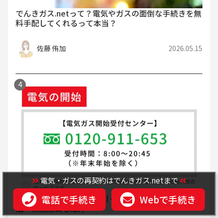
でんきガス.netって？電気やガスの面倒な手続きを無
料手配してくれるって本当？
佐藤 侑加
2026.05.15
電気・ガスの再契約はでんきガス.netまで
電話で手続き
Webで手続き
電気は即日開通できる？引っ越し当日に開通する方
法・緊急窓口も紹介