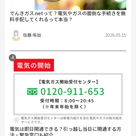
でんきガス.netって？電気やガスの面倒な手続きを無
料手配してくれるって本当？
佐藤 侑加
2026.05.15
電気は即日開通できる？引っ越し当日に開通する方
法・緊急窓口も紹介