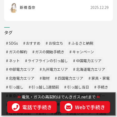
新橋 香奈
2025.12.29
タグ
SDGs
おすすめ
お役立ち
ふるさと納税
ガスの解約
ガスの開始手続き
キャンペーン
ネット
ライフラインの引っ越し
中国電力エリア
中部電力エリア
九州電力エリア
北海道電力エリア
北陸電力エリア
取材
四国電力エリア
家具・家電
引っ越し
引っ越し1週間前
引っ越し当日
手続き
東京の引っ越し
東京電力エリア
次世代エネルギー
電気・ガスの再契約はでんきガス.netまで
比較・おすすめ電力会社
申し込み
研究
電話で手続き
Webで手続き
社会貢献活動
節約
解約
調査レポート
速度