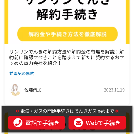
九州電力エリア
四国電力エリア
中国電力エリア
関西電力エリア
中部電力エリア
北陸電力エリア
東京電力エリア
九州電力エリア
四国電力エリア
中国電力エリア
関西電力エリア
中部電力エリア
北陸電力エリア
九州電力エリア
四国電力エリア
中国電力エリア
関西電力エリア
中部電力エリア
九州電力エリア
四国電力エリア
中国電力エリア
関西電力エリア
サンリンでんきの解約方法や解約金の有無を解説！解
約前に確認すべきことを踏まえて新たに契約するおす
すめの電力会社を紹介！
九州電力エリア
四国電力エリア
中国電力エリア
電気の解約
九州電力エリア
四国電力エリア
佐藤侑加
2023.11.19
九州電力エリア
電気・ガスの開始手続きはでんきガス.netまで
電話で手続き
Webで手続き