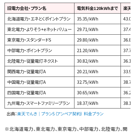
旧電力会社・プラン名
電気料金120kWhまで
楽天
北海道電力・エネとくポイントプラン
35.35/kWh
43.0
東北電力・よりそう+eネットバリュー
29.71/kWh
37.4
東京電力・スタンダードS
29.80/kWh
36.8
中部電力・ポイントプラン
21.20/kWh
37.7
北陸電力・従量電灯ネクスト
30.82/kWh
36.1
関西電力・従量電灯A
20.21/kWh
33.9
中国電力・従量電灯A
32.75/kWh
38.7
四国電力・従量電灯A
30.65/kWh
36.2
九州電力・スマートファミリープラン
18.37/kWh
38.1
出典：
楽天でんき｜プランS（アンペア契約） 料金プラン
※北海道電力、東北電力、東京電力、中部電力、北陸電力、関