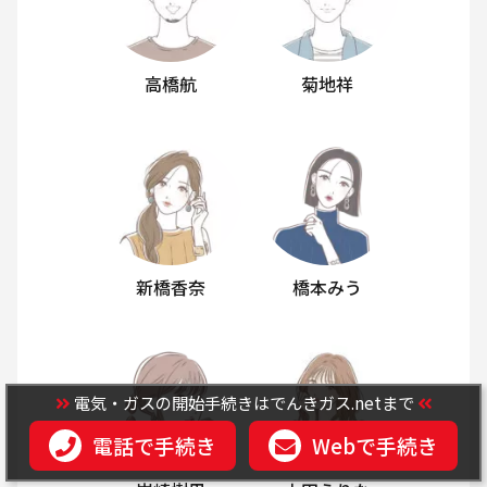
高橋航
菊地祥
新橋香奈
橋本みう
電気・ガスの開始手続きはでんきガス.netまで
電話で手続き
Webで手続き