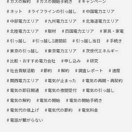
ガスの解約
ガスの開始手続き
キャンペーン
ネット
ライフラインの引っ越し
中国電力エリア
中部電力エリア
九州電力エリア
北海道電力エリア
北陸電力エリア
取材
四国電力エリア
家具・家電
引っ越し
引っ越し1週間前
引っ越し当日
手続き
東京の引っ越し
東京電力エリア
次世代エネルギー
比較・おすすめ電力会社
申し込み
研究
社会貢献活動
節約
解約
調査レポート
速度
関西電力エリア
電気が止まった
電気の再開・再契約
電気の即日開通
電気の夜間受付
電気の引っ越し
電気の解約
電気の開始
電気の開始手続き
電気代の値上げ
電気代の節約
電気料金
電話が繋がらない