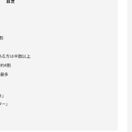
目次
割
ある方は半数以上
が約4割
が最多
t」
ター」