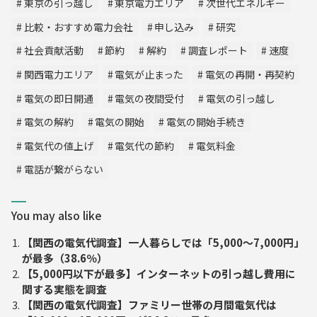
東京の引っ越し
東京電力エリア
次世代エネルギー
比較・おすすめ電力会社
申し込み
研究
社会貢献活動
節約
解約
調査レポート
速度
関西電力エリア
電気が止まった
電気の再開・再契約
電気の即日開通
電気の夜間受付
電気の引っ越し
電気の解約
電気の開始
電気の開始手続き
電気代の値上げ
電気代の節約
電気料金
電話が繋がらない
You may also like
【関西の電気代調査】一人暮らしでは「5,000〜7,000円」
が最多（38.6％）
【5,000円以下が最多】インターネットの引っ越し費用に
関する実態を調査
【関西の電気代調査】ファミリー世帯の月間電気代は