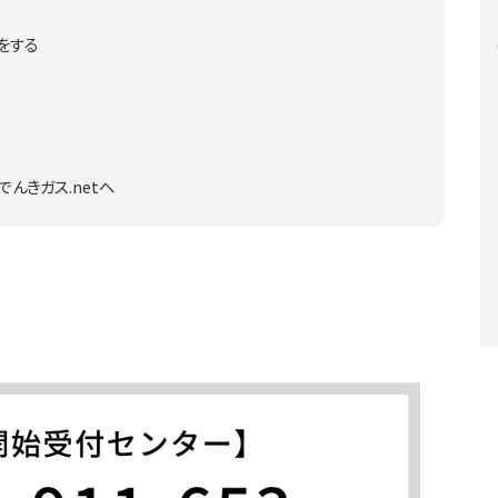
る
をする
んきガス.netへ