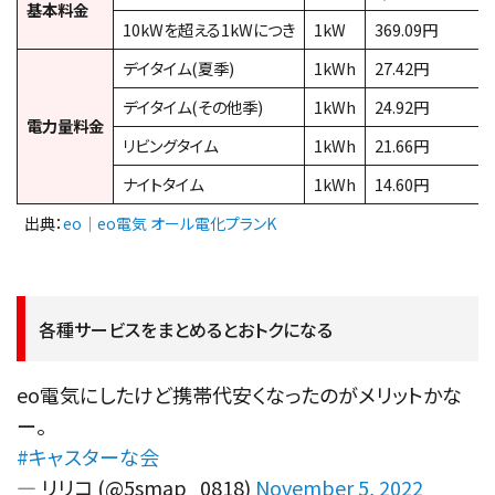
基本料金
10kWを超える1kWにつき
1kW
369.09円
デイタイム(夏季)
1kWh
27.42円
デイタイム(その他季)
1kWh
24.92円
電力量料金
リビングタイム
1kWh
21.66円
ナイトタイム
1kWh
14.60円
出典：
eo｜eo電気 オール電化プランK
各種サービスをまとめるとおトクになる
eo電気にしたけど携帯代安くなったのがメリットかな
ー。
#キャスターな会
— リリコ (@5smap_0818)
November 5, 2022