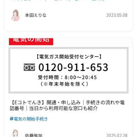
九州電力エリア
四国電力エリア
本田えりな
2023.05.08
九州電力エリア
【eコトでんき】開通・申し込み｜手続きの流れや電
話番号｜当日から利用可能な窓口も紹介
電気の開始手続き
佐藤侑加
2025.02.28