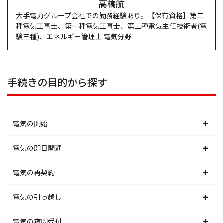
高橋航
大手電力グループ会社での勤務経験あり。【保有資格】第二
種電気工事士、第一種電気工事士、第三種電気主任技術者(電
験三種)、エネルギー管理士 電気分野
手続きの目的から探す
電気の開始
北海道電力エリア
電気の即日開通
東北電力エリア
北海道電力エリア
電気の再契約
東京電力エリア
東北電力エリア
北海道電力エリア
電気の引っ越し
北陸電力エリア
東京電力エリア
東北電力エリア
北海道電力エリア
電気の夜間受付