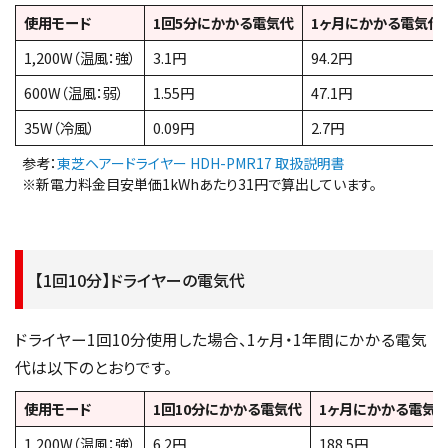
使用モード
1回5分にかかる電気代
1ヶ月にかかる電気代
1,200W（温風：強）
3.1円
94.2円
600W（温風：弱）
1.55円
47.1円
35W（冷風）
0.09円
2.7円
参考：
東芝ヘアードライヤー HDH-PMR17 取扱説明書
※新電力料金目安単価1kWhあたり31円で算出しています。
【1回10分】ドライヤーの電気代
ドライヤー1回10分使用した場合、1ヶ月・1年間にかかる電気
代は以下のとおりです。
使用モード
1回10分にかかる電気代
1ヶ月にかかる電気
1,200W（温風：強）
6.2円
188.5円