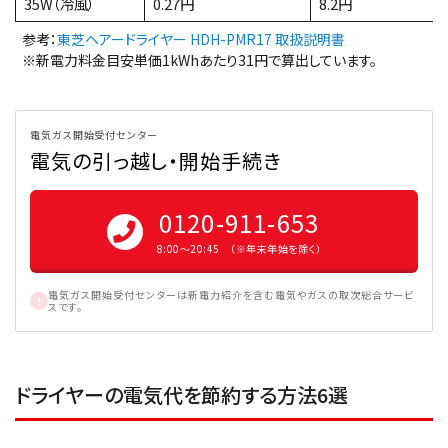
35W（冷風）
0.27円
8.2円
参考：
東芝ヘアードライヤー HDH-PMR17 取扱説明書
※新電力料金目安単価1kWhあたり31円で算出しています。
電気ガス開始受付センター
電気の引っ越し・開始手続き
0120-911-653
8:00〜20:45 （※年末年始を除く）
電気ガス開始受付センターは新電力紹介を含む電気やガスの取次総合サービ
スです。
ドライヤーの電気代を節約する方法6選