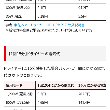
600W（温風：弱）
3.1円
94.2円
35W（冷風）
0.18円
5.5円
参考：
東芝ヘアードライヤー HDH-PMR17 取扱説明書
※新電力料金目安単価1kWhあたり31円で算出しています。
【1回15分】ドライヤーの電気代
ドライヤー1回15分使用した場合、1ヶ月・1年間にかかる電気
代は以下のとおりです。
使用モード
1回15分にかかる電気代
1ヶ月にかかる電気
1,200W（温風：強）
9.3円
282.7円
600W（温風：弱）
4.65円
141.4円