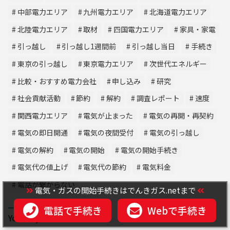
中部電力エリア
九州電力エリア
北海道電力エリア
北陸電力エリア
取材
四国電力エリア
家具・家電
引っ越し
引っ越し1週間前
引っ越し当日
手続き
東京の引っ越し
東京電力エリア
次世代エネルギー
比較・おすすめ電力会社
申し込み
研究
社会貢献活動
節約
解約
調査レポート
速度
関西電力エリア
電気が止まった
電気の再開・再契約
電気の即日開通
電気の夜間受付
電気の引っ越し
電気の解約
電気の開始
電気の開始手続き
電気代の値上げ
電気代の節約
電気料金
電話が繋がらない
電気・ガスの開始手続きはでんきガス.netまで
電話で手続き
Webで手続き
You may also like