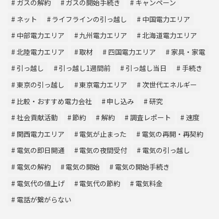
ガスの解約
ガスの開始手続き
キャンペーン
ネット
ライフラインの引っ越し
中国電力エリア
中部電力エリア
九州電力エリア
北海道電力エリア
北陸電力エリア
取材
四国電力エリア
家具・家電
引っ越し
引っ越し1週間前
引っ越し当日
手続き
東京の引っ越し
東京電力エリア
次世代エネルギー
比較・おすすめ電力会社
申し込み
研究
社会貢献活動
節約
解約
調査レポート
速度
関西電力エリア
電気が止まった
電気の再開・再契約
電気の即日開通
電気の夜間受付
電気の引っ越し
電気の解約
電気の開始
電気の開始手続き
電気代の値上げ
電気代の節約
電気料金
電話が繋がらない