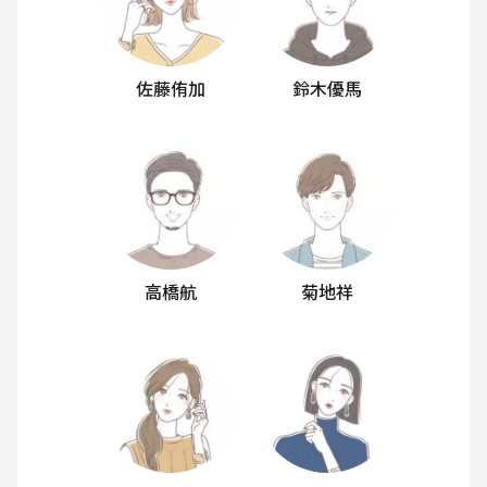
佐藤侑加
鈴木優馬
高橋航
菊地祥