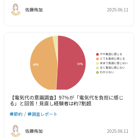
九州電力エリア
四国電力エリア
佐藤侑加
2025.06.11
九州電力エリア
【電気代の意識調査】97％が「電気代を負担に感じ
る」と回答！見直し経験者は約7割超
節約
調査レポート
佐藤侑加
2025.06.11