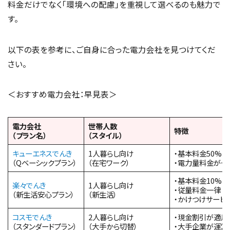
料金だけでなく「環境への配慮」を重視して選べるのも魅力で
す。
以下の表を参考に、ご自身に合った電力会社を見つけてくだ
さい。
＜おすすめ電力会社：早見表＞
電力会社
世帯人数
特徴
（プラン名）
（スタイル）
キューエネスでんき
1人暮らし向け
・基本料金50%オ
（Qベーシックプラン）
（在宅ワーク）
・電力量料金が一
・基本料金10%オ
楽々でんき
1人暮らし向け
・従量料金一律
（新生活安心プラン）
（新生活）
・かけつけサービ
コスモでんき
2人暮らし向け
・現金割引が適用
（スタンダードプラン）
（大手から切替）
・大手企業が運営