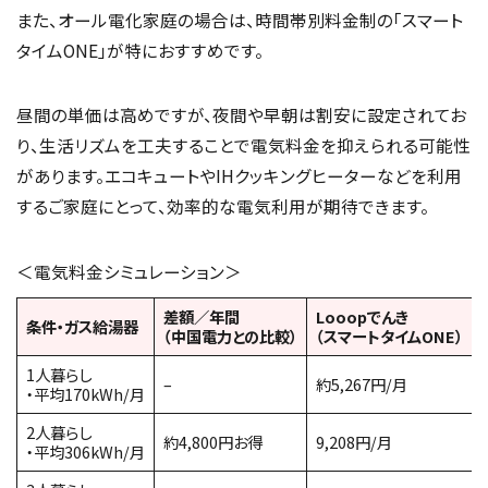
また、オール電化家庭の場合は、時間帯別料金制の「スマート
タイムONE」が特におすすめです。
昼間の単価は高めですが、夜間や早朝は割安に設定されてお
り、生活リズムを工夫することで電気料金を抑えられる可能性
があります。エコキュートやIHクッキングヒーターなどを利用
するご家庭にとって、効率的な電気利用が期待できます。
＜電気料金シミュレーション＞
差額／年間
Looopでんき
条件・ガス給湯器
（中国電力との比較）
（スマートタイムONE）
1人暮らし
–
約5,267円/月
・平均170kWh/月
2人暮らし
約4,800円お得
9,208円/月
・平均306kWh/月