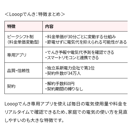
＜Looopでんき：特徴まとめ＞
特徴
内容
ピークシフト制
・料金単価が30分ごとに変動する仕組み
（料金単価変動型）
・節電せずに電気代を抑えられる可能性がある
・でんき予報や電気代予測を確認できる
専用アプリ
・スマートリモコンと連携できる
・独立系新電力会社で第1位
品質・信頼性
・契約件数が34万人
・解約手数料0円
契約
・契約期間の縛りなし
Looopでんき専用アプリを使えば毎日の電気使用量や料金を
リアルタイムで確認できるため、家庭での電気の使い方を見直
しやすいのも大きな特徴です。