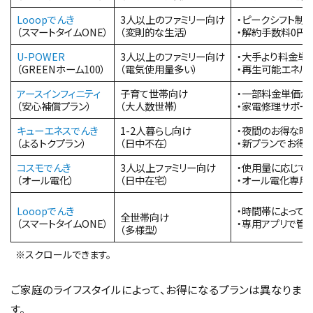
Looopでんき
3人以上のファミリー向け
・ピークシフト制
（スマートタイムONE）
（変則的な生活）
・解約手数料0円
U-POWER
3人以上のファミリー向け
・大手より料金単
（GREENホーム100）
（電気使用量多い）
・再生可能エネルギ
アースインフィニティ
子育て世帯向け
・一部料金単価が
（安心補償プラン）
（大人数世帯）
・家電修理サポー
キューエネスでんき
1-2人暮らし向け
・夜間のお得な時
（よるトクプラン）
（日中不在）
・新プランでお得
コスモでんき
3人以上ファミリー向け
・使用量に応じて
（オール電化）
（日中在宅）
・オール電化専用
Looopでんき
・時間帯によって
全世帯向け
（スマートタイムONE）
・専用アプリで管
（多様型）
※スクロールできます。
ご家庭のライフスタイルによって、お得になるプランは異なりま
す。