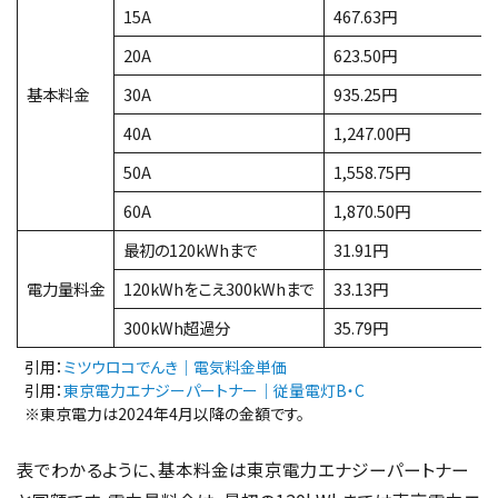
15A
467.63円
20A
623.50円
基本料金
30A
935.25円
40A
1,247.00円
50A
1,558.75円
60A
1,870.50円
最初の120kWhまで
31.91円
電力量料金
120kWhをこえ300kWhまで
33.13円
300kWh超過分
35.79円
引用：
ミツウロコでんき｜電気料金単価
引用：
東京電力エナジーパートナー｜従量電灯B・C
※東京電力は2024年4月以降の金額です。
表でわかるように、基本料金は東京電力エナジーパートナー