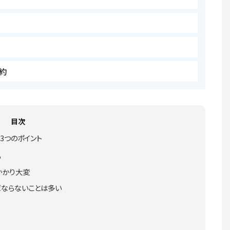
約
目次
3つのポイント
る
かかり大変
ばならないことは多い