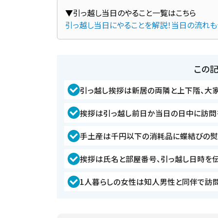
引っ越し当日にやることを解説！当日の流れ
この
引っ越し挨拶は新居の両隣と上下階、大
挨拶は引っ越し前日か当日の日中に訪問
手土産は千円以下の消耗品に蝶結びの熨
挨拶は氏名と部屋番号、引っ越し日時を
1人暮らしの女性は知人男性と同伴で訪