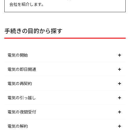
会社を紹介します。
手続きの目的から探す
電気の開始
北海道電力エリア
電気の即日開通
東北電力エリア
北海道電力エリア
電気の再契約
東京電力エリア
東北電力エリア
北海道電力エリア
電気の引っ越し
北陸電力エリア
東京電力エリア
東北電力エリア
北海道電力エリア
電気の夜間受付
中部電力エリア
北陸電力エリア
東京電力エリア
東北電力エリア
北海道電力エリア
電気の解約