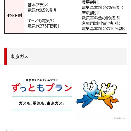
暖房割引：
基本プラン：
電気基本料金の5%割引
電気代0.5%割引
床暖割引：
セット割
電気基料金の8%割引
ずっとも電気3：
家庭用燃料電池割引：
電気代275円割引
電気基本料金の10%割引
東京ガス