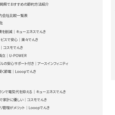
福岡県でおすすめの節約方法紹介
力会社比較一覧表
社
費を削減｜キューエネスでんき
ービスで安心｜楽々でんき
｜コスモでんき
立｜U-POWER
ブルの安心サポート付き｜アースインフィニティ
く節電｜Looopでんき
ランで電気代を抑える｜キューエネスでんき
で家計に優しい｜コスモでんき
管理がメリット｜Looopでんき