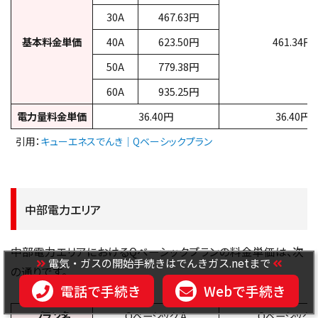
30A
467.63円
基本料金単価
40A
623.50円
461.34円
50A
779.38円
60A
935.25円
電力量料金単価
36.40円
36.40円
引用：
キューエネスでんき｜Qベーシックプラン
中部電力エリア
中部電力エリアにおけるQベーシックプランの料金単価は、次
電気・ガスの開始手続きはでんきガス.netまで
の通りです。
電話で手続き
Webで手続き
プラン名
Qベーシック A
Qベーシック 