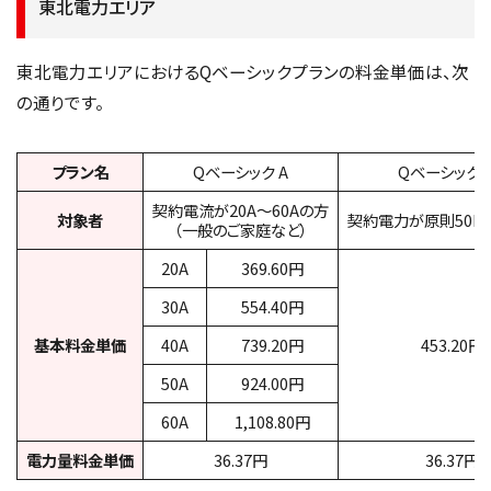
東北電力エリア
東北電力エリアにおけるQベーシックプランの料金単価は、次
の通りです。
プラン名
Qベーシック A
Qベーシック 
契約電流が20A～60Aの方
対象者
契約電力が原則50k
（一般のご家庭など）
20A
369.60円
30A
554.40円
基本料金単価
40A
739.20円
453.20円
50A
924.00円
60A
1,108.80円
電力量料金単価
36.37円
36.37円