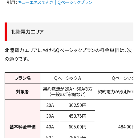
引用：
キューエネスでんき｜Qベーシックプラン
北陸電力エリア
北陸電力エリアにおけるQベーシックプランの料金単価は、次
の通りです。
プラン名
Qベーシック A
Qベーシック 
契約電流が20A～60Aの方
対象者
契約電力が原則50k
（一般のご家庭など）
20A
302.50円
30A
453.75円
基本料金単価
40A
605.00円
484.00円
50A
756.25円