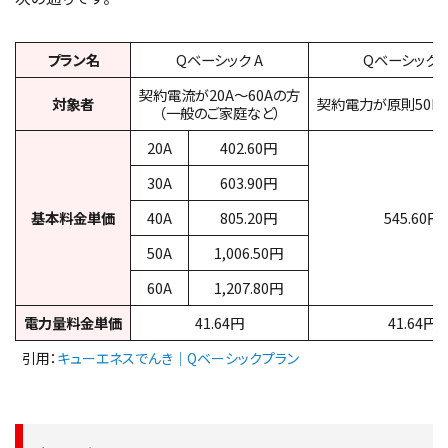
プラン名
Qベーシック A
Qベーシック 
契約電流が20A～60Aの方
対象者
契約電力が原則50k
（一般のご家庭など）
20A
402.60円
30A
603.90円
基本料金単価
40A
805.20円
545.60円
50A
1,006.50円
60A
1,207.80円
電力量料金単価
41.64円
41.64円
引用：
キューエネスでんき｜Qベーシックプラン