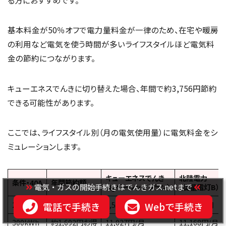
る方におすすめです。
基本料金が50％オフで電力量料金が一律のため、在宅や暖房
の利用など電気を使う時間が多いライフスタイルほど電気料
金の節約につながります。
キューエネスでんきに切り替えた場合、年間で約3,756円節約
できる可能性があります。
ここでは、ライフスタイル別（月の電気使用量）に電気料金をシ
ミュレーションします。
キューエネスでんき
北陸電力
条件・40A
年間節約額
電気・ガスの開始手続きはでんきガス.netまで
（Qベーシックプラン）
（従量電灯B）
200kWh
約1,680円お得
7,553円/月
7,693円/月
電話で手続き
Webで手続き
300kWh
約1,692円お得
11,027円/月
11,168円/月