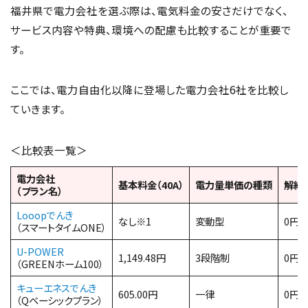
福井県で電力会社を選ぶ際は、電気料金の安さだけでなく、
サービス内容や特典、環境への配慮も比較することが重要で
す。
ここでは、電力自由化以降に登場した電力会社6社を比較し
ていきます。
＜比較表一覧＞
電力会社
基本料金（40A）
電力量単価の種類
解約
（プラン名）
Looopでんき
なし※1
変動型
0円
（スマートタイムONE）
U-POWER
1,149.48円
3段階制
0円
（GREENホーム100）
キューエネスでんき
605.00円
一律
0円
（Qベーシックプラン）