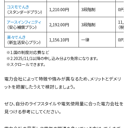
コスモでんき
1,210.00円
3段階制
0円
（スタンダードプラン）
アースインフィニティ
11,0
2,192.00円
3段階制
（安心補償プラン）
（税込
楽々でんき
1,156.10円
一律
0円
（新生活安心プラン）
※1.国の制度対応費など
※2.2025/11/1以降の申し込み分より免除になります。
※スクロールできます。
電力会社によって特徴や強みが異なるため、メリットとデメリ
ットを把握したうえで検討しましょう。
ぜひ、自分のライフスタイルや電気使用量に合った電力会社を
見つける参考にしてください。