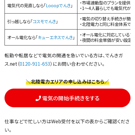
・市場連動型のプランを提供し
電気代の見直しなら「
Looopでんき
」
・1～4人暮らしでも電気代が
・電気の切り替え手続きが簡単
引っ越しなら「
コスモでんき
」
・北陸電力と同じ料金体系で
・オール電化に対応しているプ
オール電化なら「
キューエネスでんき
」
・夜間の料金単価が安い設定
転勤や転居などで電気の開通を急いでいる方は、でんきガ
ス.net（
0120-911-653
）にお問い合わせください。
＼北陸電力エリアの申し込みはこちら／
電気の開始手続きをする
仕事などで忙しい方はWeb受付を以下の表からご確認くださ
い。