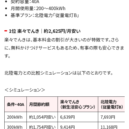
契約容量：40A
月間使用量：200～400kWh
基準プラン：北陸電力「従量電灯B」
1位 楽々でんき｜約2,625円/月安い
楽々でんきは、基本料金の割引が大きいのが特徴です。さら
に、無料かけつけサービスもあるため、有事の際も安心できま
す。
北陸電力との比較シミュレーションは以下のとおりです。
＜シミュレーション＞
楽々でんき
北陸電力
条件・40A
月間節約額
（新生活安心プラン）
（従量電灯B）
200kWh
約1,054円安い
6,639円
7,693円
300kWh
約1,754円安い
9,414円
11,168円