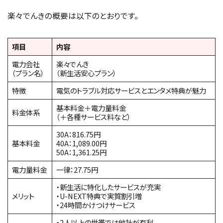
楽々でんきの概要は以下のとおりです。
項目
内容
電力会社
楽々でんき
（プラン名）
（新生活安心プラン）
特徴
電気のトラブル対応サービスとエンタメ特典が魅力
基本料金＋電力量料金
料金体系
（＋各種サービス料など）
30A：816.75円
基本料金
40A：1,089.00円
50A：1,361.25円
電力量料金
一律：27.75円
・新生活に特化したサービスが充実
メリット
・U-NEXT特典で実質割引増
・24時間かけつけサービス
・2人以上の世帯では他社が有利