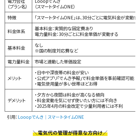
電力会社
Looopでんき
（プラン名）
（スマートタイムONE）
特徴
「スマートタイムONE」は、30分ごとに電気料金が変動
基本料金：実質的な固定費あり
料金体系
電力量料金：30分ごとに料金単価が変動する
なし
基本料金
※国の制度対応費など
電力量料金
市場と連動した単価設定
・日中や深夜帯の料金が安い
メリット
・公式アプリ「でんき予報」で料金単価を事前確認可能
・電気使用量が多い世帯ほどお得
・夕方から夜間は料金が高くなる傾向
デメリット
・料金変動を気にせず使いたい方には不向き
・2025年4月の料金改定で少量利用者には不利
引用：
Looopでんき｜スマートタイムONE
＼電気代の管理が得意な方向け／