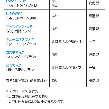
Looopでんき
なし
変動型
（スマートタイムONE）
※1
U-POWER
あり
段階型
（GREENホーム100）
アースインフィニティ
あり
段階型
（安心補償プラン）
キューエネスでんき
北陸電力より50％オフ
一律
（Qベーシックプラン）
コスモでんき
あり
段階型
（スタンダードプラン）
楽々でんき
北陸電力より10オフ
一律
（新生活安心プラン）
参考：北陸電力（従量電灯B）
あり
段階型
※スクロールできます。
※1.国の制度対応費などあり
※2.申し込み日により条件が異なります。