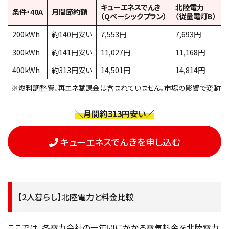
キューエネスでんき
北陸電力
条件・40A
月間節約額
（Qベーシックプラン）
（従量電灯B）
200kWh
約140円安い
7,553円
7,693円
300kWh
約141円安い
11,027円
11,168円
400kWh
約313円安い
14,501円
14,814円
※燃料調整費、再エネ賦課金は含まれていません。市場の影響で変動する
＼月間約313円安い／
キューエネスでんきを申し込む
【2人暮らし】北陸電力と料金比較
ここでは、各電力会社の一年間にかかる電気料金を北陸電力