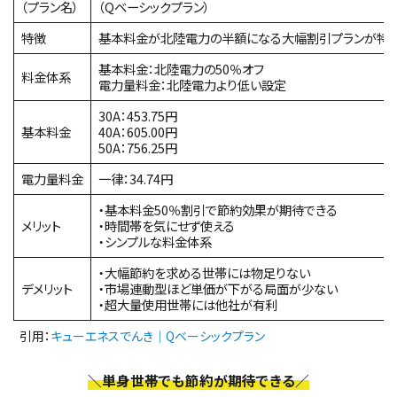
（プラン名）
（Qベーシックプラン）
特徴
基本料金が北陸電力の半額になる大幅割引プランが特
基本料金：北陸電力の50％オフ
料金体系
電力量料金：北陸電力より低い設定
30A：453.75円
基本料金
40A：605.00円
50A：756.25円
電力量料金
一律：34.74円
・基本料金50％割引で節約効果が期待できる
メリット
・時間帯を気にせず使える
・シンプルな料金体系
・大幅節約を求める世帯には物足りない
デメリット
・市場連動型ほど単価が下がる局面が少ない
・超大量使用世帯には他社が有利
引用：
キューエネスでんき｜Qベーシックプラン
＼単身世帯でも節約が期待できる／