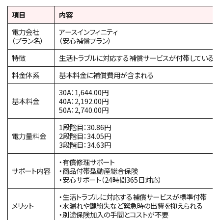
項目
内容
電力会社
アースインフィニティ
（プラン名）
（安心補償プラン）
特徴
生活トラブルに対応する補償サービスが付帯している
料金体系
基本料金に補償費用が含まれる
30A：1,644.00円
基本料金
40A：2,192.00円
50A：2,740.00円
1段階目：30.86円
電力量料金
2段階目：34.05円
3段階目：34.63円
・有償修理サポート
サポート内容
・商品付帯型動産総合保険
・安心サポート（24時間365日対応）
・生活トラブルに対応する補償サービスが標準付帯
メリット
・水漏れや鍵紛失など緊急時の出費を抑えられる
・別途保険加入の手間とコストが不要