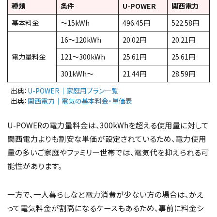
種類
条件
U-POWER
関西電力
基本料金
～15kWh
496.45円
522.58円
16～120kWh
20.02円
20.21円
電力量料金
121～300kWh
25.61円
25.61円
301kWh～
21.44円
28.59円
出典：
U-POWER｜家庭用プラン一覧
出典：
関西電力｜電気の基本料金・単価表
U-POWERの電力量料金は、300kWhを超える使用量に対して
関西電力よりも割安な単価が設定されているため、電力使用
量の多いご家庭やファミリー世帯では、電気代を抑えられる可
能性があります。
一方で、一人暮らしなど電力消費が少ない方の場合は、かえ
って電気料金が割高になるケースもあるため、事前に料金シ