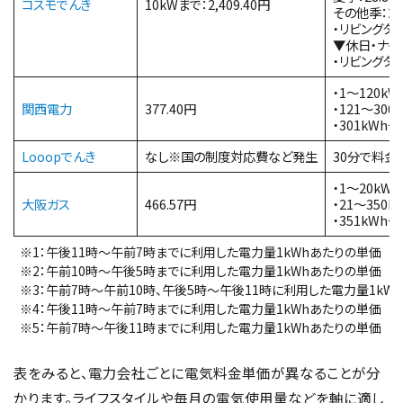
コスモでんき
10kWまで：2,409.40円
その他季：26
・リビングタイ
▼休日・ナイト
・リビングタイ
・1〜120kW
関西電力
377.40円
・121〜300k
・301kWh〜
Looopでんき
なし※国の制度対応費など発生
30分で料金
・1〜20kWh
大阪ガス
466.57円
・21〜350kW
・351kWh〜
※1：午後11時～午前7時までに利用した電力量1kWhあたりの単価
※2：午前10時～午後5時までに利用した電力量1kWhあたりの単価
※3：午前7時～午前10時、午後5時～午後11時に利用した電力量1kW
※4：午後11時～午前7時までに利用した電力量1kWhあたりの単価
※5：午前7時～午後11時までに利用した電力量1kWhあたりの単価
表をみると、電力会社ごとに電気料金単価が異なることが分
かります。ライフスタイルや毎月の電気使用量などを軸に適し