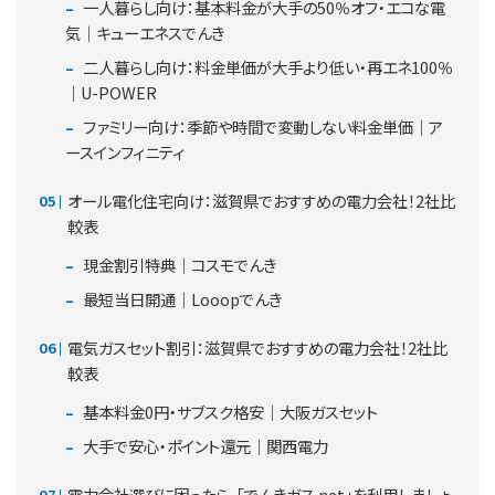
一人暮らし向け：基本料金が大手の50％オフ・エコな電
気｜キューエネスでんき
二人暮らし向け：料金単価が大手より低い・再エネ100％
｜U-POWER
ファミリー向け：季節や時間で変動しない料金単価｜ア
ースインフィニティ
オール電化住宅向け：滋賀県でおすすめの電力会社！2社比
較表
現金割引特典｜コスモでんき
最短当日開通｜Looopでんき
電気ガスセット割引：滋賀県でおすすめの電力会社！2社比
較表
基本料金0円・サブスク格安｜大阪ガスセット
大手で安心・ポイント還元｜関西電力
電力会社選びに困ったら、「でんきガス.net」を利用しましょ