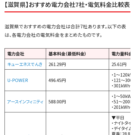
【滋賀県】おすすめ電力会社7社・電気料金比較表
滋賀県でおすすめの電力会社は合計7社あります。以下の表
は、各電力会社の電気料金をまとめたものです。
電力会社
基本料金（最低料金）
電力量料金
キューエネスでんき
261.29円
25.61円
・1〜120kW
U-POWER
496.45円
・121〜300k
・301kWh〜
・1〜50kWh
アースインフィニティ
588.00円
・51〜200kW
・201kWh〜
▼平日
・ナイトタイム
・デイタイム※
夏季：28.87