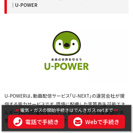
｜U-POWER
U-POWERは、動画配信サービス「U-NEXT」の運営会社が提
供する電力サービスです。環境に配慮した実質再生可能エネ
電気・ガスの開始手続きはでんきガス.netまで
ルギー100%の電気を利用できるだけでなく、料金単価が大
手より安いプランを契約可能です。
電話で手続き
Webで手続き