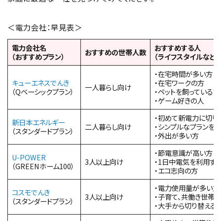
＜電力会社：早見表＞
電力会社名
おすすめする人
おすすめの世帯人数
（おすすめプラン）
（ライフスタイルなど）
・在宅時間が多い方
キューエネスでんき
・在宅ワークの方
一人暮らし向け
（Qベーシックプラン）
・ペットを飼っている方
・ゲーム好きの人
・初めて新電力に切り
新日本エネルギー
二人暮らし向け
・シンプルなプランを
（スタンダードプラン）
・外出が多い方
・節電意識が高い方
U-POWER
3人以上向け
・1日中電気を利用す
（GREENホーム100）
・エコ志向の方
・電力使用量が多い方
コスモでんき
3人以上向け
・子育て、共働き世帯
（スタンダードプラン）
・大手から切り替える