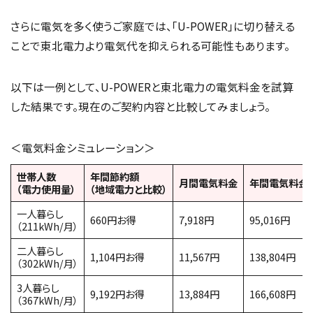
さらに電気を多く使うご家庭では、「U-POWER」に切り替える
ことで東北電力より電気代を抑えられる可能性もあります。
以下は一例として、U-POWERと東北電力の電気料金を試算
した結果です。現在のご契約内容と比較してみましょう。
＜電気料金シミュレーション＞
世帯人数
年間節約額
月間電気料金
年間電気料金
（電力使用量）
（地域電力と比較）
一人暮らし
660円お得
7,918円
95,016円
（211kWh/月）
二人暮らし
1,104円お得
11,567円
138,804円
（302kWh/月）
3人暮らし
9,192円お得
13,884円
166,608円
（367kWh/月）