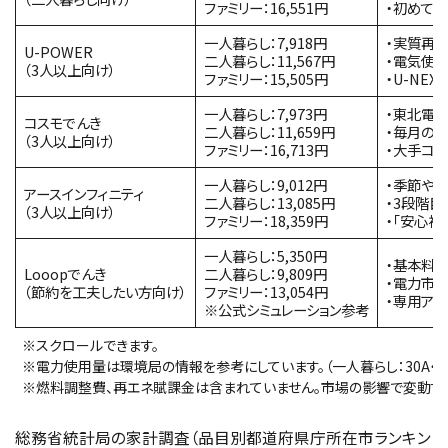
ファミリー：16,551円
・初めて
一人暮らし：7,918円
・実質再
U-POWER
二人暮らし：11,567円
・電気使用
（3人以上向け）
ファミリー：15,505円
・U-NEX
一人暮らし：7,973円
・東北電
コスモでんき
二人暮らし：11,659円
・毎月の
（3人以上向け）
ファミリー：16,713円
・大手コ
一人暮らし：9,012円
・季節や
アースインフィニティ
二人暮らし：13,085円
・3段階
（3人以上向け）
ファミリー：18,359円
・「安心
一人暮らし：5,350円
・基本料金
Looopでんき
二人暮らし：9,809円
・電力市
（節約を工夫したい方向け）
ファミリー：13,054円
・専用ア
※公式シミュレーション参考
※スクロールできます。
※電力使用量は環境局の情報を参考にしています。（一人暮らし：30A・211kWh
※燃料調整費、再エネ賦課金は含まれていません。市場の影響で変動する
総務省統計局の家計調査（品目別都道府県庁所在市ランキン