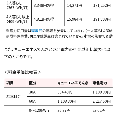
3人暮らし
3,348円お得
14,271円
171,252円
（367kWh/月）
4人暮らし以上
4,812円お得
15,984円
191,808円
（409kWh/月）
※電力使用量は
環境局
の情報を参考にしています。（一人暮らし：30A・211k
※燃料調整費、再エネ賦課金は含まれていません。市場の影響で変動する
また、キューエネスでんきと東北電力の料金単価比較表は以
下のとおりです。
＜料金単価比較表＞
項目
区分
キューエネスでんき
東北電力
30A
554.40円
1,108.80円
基本料金
60A
1,108.80円
2,217.60円
0～120kWh
36.37円
29.62円