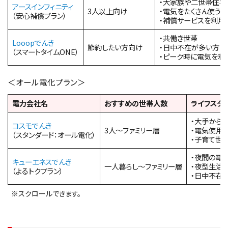
・大家族や二世帯住宅
アースインフィニティ
3人以上向け
・電気をたくさん使う
（安心補償プラン）
・補償サービスを利用
・共働き世帯
Looopでんき
節約したい方向け
・日中不在が多い方
（スマートタイムONE）
・ピーク時に電気を利
＜オール電化プラン＞
電力会社名
おすすめの世帯人数
ライフスタ
・大手から
コスモでんき
3人〜ファミリー層
・電気使用
（スタンダード：オール電化）
・子育て世
・夜間の電
キューエネスでんき
一人暮らし〜ファミリー層
・夜型生活
（よるトクプラン）
・日中不在
※スクロールできます。