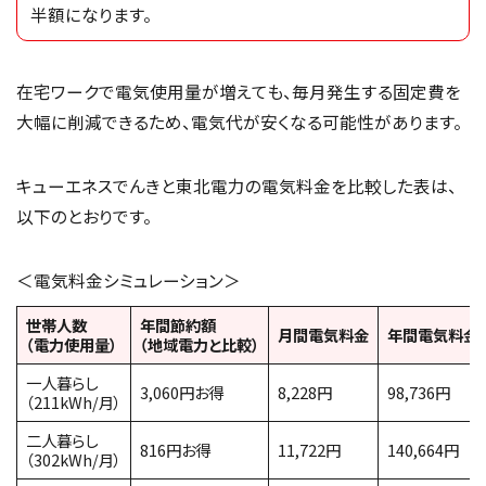
半額になります。
在宅ワークで電気使用量が増えても、毎月発生する固定費を
大幅に削減できるため、電気代が安くなる可能性があります。
キューエネスでんきと東北電力の電気料金を比較した表は、
以下のとおりです。
＜電気料金シミュレーション＞
世帯人数
年間節約額
月間電気料金
年間電気料金
（電力使用量）
（地域電力と比較）
一人暮らし
3,060円お得
8,228円
98,736円
（211kWh/月）
二人暮らし
816円お得
11,722円
140,664円
（302kWh/月）