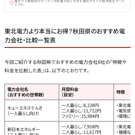
電気ガス開始受付センターは新電力紹介を含む電気やガスの取次総合サービ
スです。
東北電力より本当にお得？秋田県のおすすめ電
力会社・比較一覧表
今回ご紹介する秋田県でおすすめの電力会社6社の「特徴や
料金を比較した表」は、以下のとおりです。
電力会社名
月間料金
特徴
（おすすめの世帯数）
（目安）
一人暮らし：8,228円
・東北電
キューエネスでんき
二人暮らし：11,722円
・電気使
（一人暮らし向け）
ファミリー：15,984円
・環境に配
一人暮らし：7,958円
・東北電
新日本エネルギー
二人暮らし：11,617円
・複雑な
（二人暮らし向け）