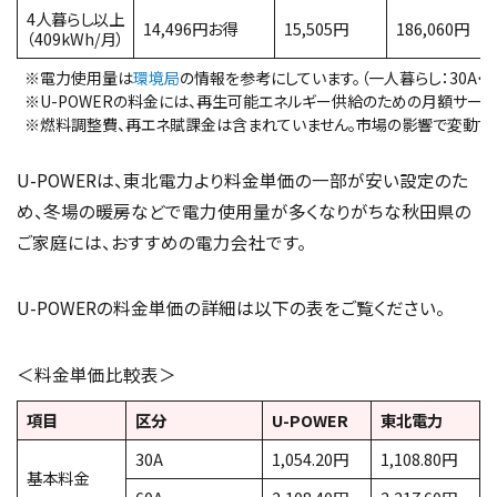
4人暮らし以上
14,496円お得
15,505円
186,060円
（409kWh/月）
※電力使用量は
環境局
の情報を参考にしています。（一人暮らし：30A・211k
※U-POWERの料金には、再生可能エネルギー供給のための月額サービ
※燃料調整費、再エネ賦課金は含まれていません。市場の影響で変動する
U-POWERは、東北電力より料金単価の一部が安い設定のた
め、冬場の暖房などで電力使用量が多くなりがちな秋田県の
ご家庭には、おすすめの電力会社です。
U-POWERの料金単価の詳細は以下の表をご覧ください。
＜料金単価比較表＞
項目
区分
U-POWER
東北電力
30A
1,054.20円
1,108.80円
基本料金