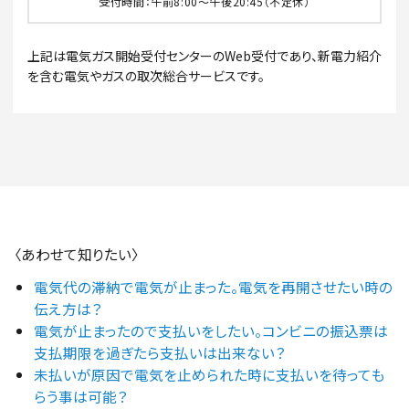
受付時間：午前8:00～午後20:45（不定休）
上記は電気ガス開始受付センターのWeb受付であり、新電力紹介
を含む電気やガスの取次総合サービスです。
〈あわせて知りたい〉
電気代の滞納で電気が止まった。電気を再開させたい時の
伝え方は？
電気が止まったので支払いをしたい。コンビニの振込票は
支払期限を過ぎたら支払いは出来ない？
未払いが原因で電気を止められた時に支払いを待っても
らう事は可能？