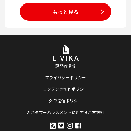
もっと見る
運営者情報
プライバシーポリシー
コンテンツ制作ポリシー
外部送信ポリシー
カスタマーハラスメントに対する基本方針