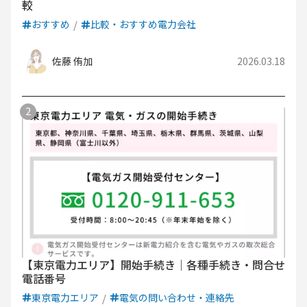
較
おすすめ
比較・おすすめ電力会社
佐藤 侑加
2026.03.18
【東京電力エリア】開始手続き｜各種手続き・問合せ
電話番号
東京電力エリア
電気の問い合わせ・連絡先