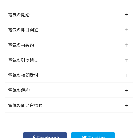
電気の開始
北海道電力エリア
電気の即日開通
東北電力エリア
北海道電力エリア
電気の再契約
東京電力エリア
東北電力エリア
北海道電力エリア
電気の引っ越し
北陸電力エリア
東京電力エリア
東北電力エリア
北海道電力エリア
電気の夜間受付
中部電力エリア
北陸電力エリア
東京電力エリア
東北電力エリア
北海道電力エリア
電気の解約
関西電力エリア
中部電力エリア
北陸電力エリア
東京電力エリア
東北電力エリア
北海道電力エリア
電気の問い合わせ
中国電力エリア
関西電力エリア
中部電力エリア
北陸電力エリア
東京電力エリア
東北電力エリア
北海道電力エリア
四国電力エリア
中国電力エリア
関西電力エリア
中部電力エリア
北陸電力エリア
東京電力エリア
東北電力エリア
Facebook
Twitter