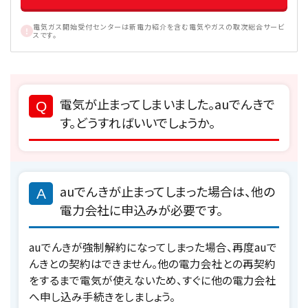
電気ガス開始受付センターは新電力紹介を含む電気やガスの取次総合サービ
スです。
電気が止まってしまいました。auでんきで
す。どうすればいいでしょうか。
auでんきが止まってしまった場合は、他の
電力会社に申込みが必要です。
auでんきが強制解約になってしまった場合、再度auで
んきとの契約はできません。他の電力会社との再契約
をするまで電気が使えないため、すぐに他の電力会社
へ申し込み手続きをしましょう。