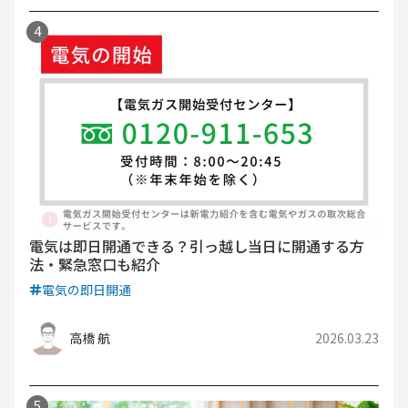
電気は即日開通できる？引っ越し当日に開通する方
法・緊急窓口も紹介
電気の即日開通
高橋 航
2026.03.23