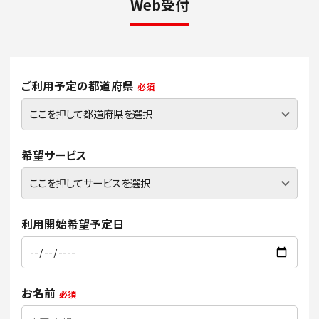
Web受付
ご利用予定の都道府県
必須
希望サービス
利用開始希望予定日
お名前
必須