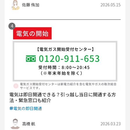
佐藤 侑加
2026.05.15
電気は即日開通できる？引っ越し当日に開通する方
法・緊急窓口も紹介
電気の即日開通
高橋 航
2026.03.23