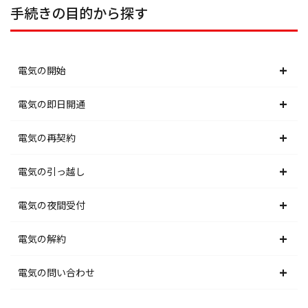
手続きの目的から探す
電気の開始
北海道電力エリア
電気の即日開通
東北電力エリア
北海道電力エリア
電気の再契約
東京電力エリア
東北電力エリア
北海道電力エリア
電気の引っ越し
北陸電力エリア
東京電力エリア
東北電力エリア
北海道電力エリア
電気の夜間受付
中部電力エリア
北陸電力エリア
東京電力エリア
東北電力エリア
北海道電力エリア
電気の解約
関西電力エリア
中部電力エリア
北陸電力エリア
東京電力エリア
東北電力エリア
北海道電力エリア
電気の問い合わせ
中国電力エリア
関西電力エリア
中部電力エリア
北陸電力エリア
東京電力エリア
東北電力エリア
北海道電力エリア