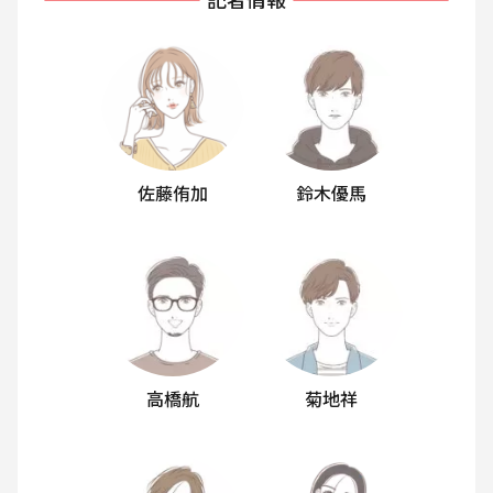
佐藤侑加
鈴木優馬
高橋航
菊地祥