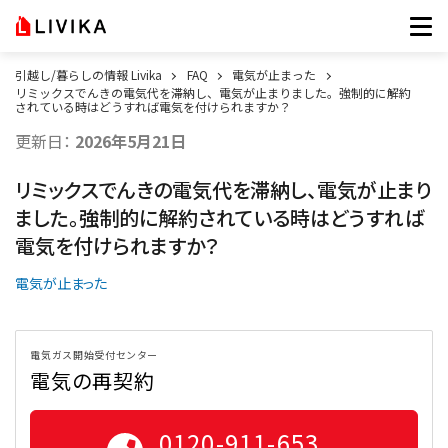
引越し/暮らしの情報 Livika
FAQ
電気が止まった
リミックスでんきの電気代を滞納し、電気が止まりました。強制的に解約
されている時はどうすれば電気を付けられますか？
更新日：
2026年5月21日
リミックスでんきの電気代を滞納し、電気が止まり
ました。強制的に解約されている時はどうすれば
電気を付けられますか？
電気が止まった
電気ガス開始受付センター
電気の再契約
0120-911-653