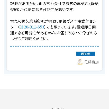
記載があるため、他の電力会社で電気の再契約（新規
契約）が必要になる可能性が高いです。
電気の再契約（新規契約）は、電気ガス開始受付セン
ター（
0120-911-653
）でも承っています。最短即日開
通できる可能性があるため、お困りの方やお急ぎの方
はぜひご利用ください。