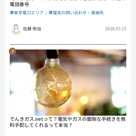
電話番号
東京電力エリア
電気の問い合わせ・連絡先
佐藤 侑加
2026.03.23
でんきガス.netって？電気やガスの面倒な手続きを無
料手配してくれるって本当？