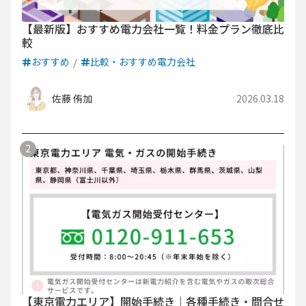
【最新版】おすすめ電力会社一覧！料金プラン徹底比
較
おすすめ
比較・おすすめ電力会社
佐藤 侑加
2026.03.18
【東京電力エリア】開始手続き｜各種手続き・問合せ