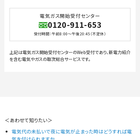
電気ガス開始受付センター
0120-911-653
受付時間：午前8:00～午後20:45（不定休）
上記は電気ガス開始受付センターのWeb受付であり、新電力紹介
を含む電気やガスの取次総合サービスです。
＜あわせて知りたい＞
電気代の未払いで夜に電気が止まった時はどうすれば電
気を付けられますか