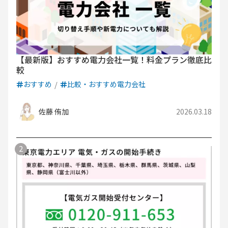
九州電力エリア
【最新版】おすすめ電力会社一覧！料金プラン徹底比
較
おすすめ
比較・おすすめ電力会社
佐藤 侑加
2026.03.18