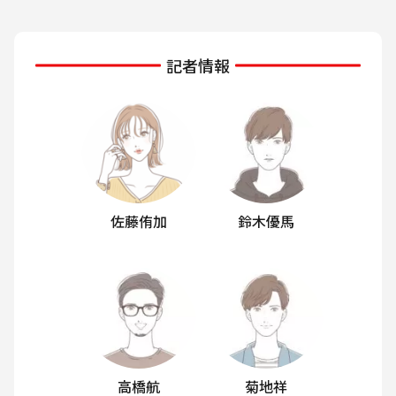
記者情報
佐藤侑加
鈴木優馬
高橋航
菊地祥