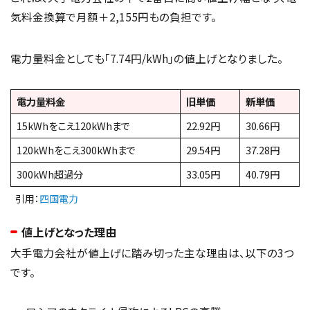
気料金換算で月額＋2,155円もの負担です。
電力量料金としても「7.74円/kWh」の値上げとなりました。
電力量料金
旧単価
新単価
15kWhをこえ120kWhまで
22.92円
30.66円
120kWhをこえ300kWhまで
29.54円
37.28円
300kWh超過分
33.05円
40.79円
引用：
四国電力
値上げとなった理由
大手電力会社が値上げに踏み切った主な理由は、以下の3つ
です。