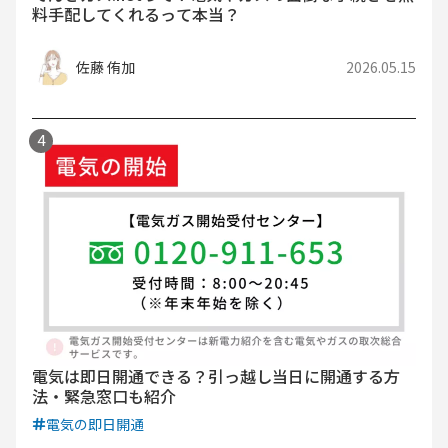
料手配してくれるって本当？
佐藤 侑加
2026.05.15
電気は即日開通できる？引っ越し当日に開通する方
法・緊急窓口も紹介
電気の即日開通