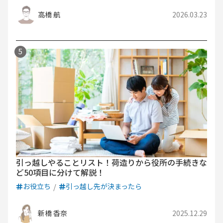
高橋 航
2026.03.23
引っ越しやることリスト！荷造りから役所の手続きな
ど50項目に分けて解説！
お役立ち
引っ越し先が決まったら
新橋 香奈
2025.12.29