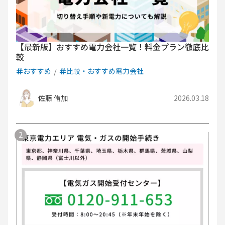
【最新版】おすすめ電力会社一覧！料金プラン徹底比
較
おすすめ
比較・おすすめ電力会社
佐藤 侑加
2026.03.18