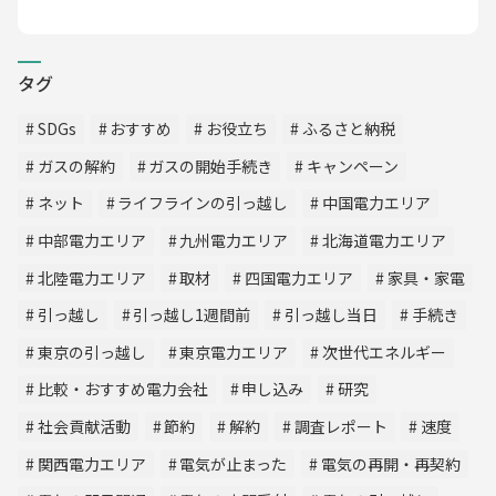
タグ
SDGs
おすすめ
お役立ち
ふるさと納税
ガスの解約
ガスの開始手続き
キャンペーン
ネット
ライフラインの引っ越し
中国電力エリア
中部電力エリア
九州電力エリア
北海道電力エリア
北陸電力エリア
取材
四国電力エリア
家具・家電
引っ越し
引っ越し1週間前
引っ越し当日
手続き
東京の引っ越し
東京電力エリア
次世代エネルギー
比較・おすすめ電力会社
申し込み
研究
社会貢献活動
節約
解約
調査レポート
速度
関西電力エリア
電気が止まった
電気の再開・再契約