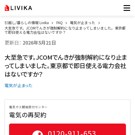
引越し/暮らしの情報 Livika
FAQ
電気が止まった
大至急です。JCOMでんきが強制解約になり止まってしまいました。東京都
で即日使える電力会社はないですか？
更新日：
2026年5月21日
大至急です。JCOMでんきが強制解約になり止ま
ってしまいました。東京都で即日使える電力会社
はないですか？
電気が止まった
電気ガス開始受付センター
電気の再契約
0120-911-653