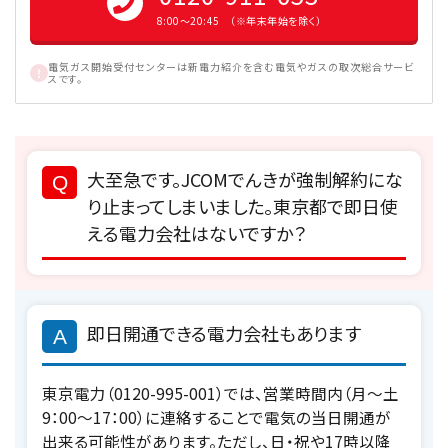
8:00〜20:45 （※年末年始を除く）
電気ガス開始受付センターは新電力紹介を含む電気やガスの取次総合サービ
スです。
大至急です。JCOMでんきが強制解約にな
り止まってしまいました。東京都で即日使
える電力会社はないですか？
即日開通できる電力会社もあります
東京電力（0120-995-001）では、営業時間内（月～土
9：00～17：00）に連絡することで電気の当日開通が
出来る可能性があります。ただし、日・祝や17時以降